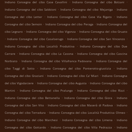
.
.
Indiano Consegna del cibo Case Cavallini
Indiano Consegna del cibo Bolzani
.
.
Indiano Consegna del cibo Sabbioni
Indiano Consegna del cibo Mejaniga
Indiano
.
.
Consegna del cibo Letter
Indiano Consegna del cibo Case Via Rigato
Indiano
.
.
Consegna del cibo Semoin
Indiano Consegna del cibo Peraga
Indiano Consegna del
.
.
cibo Legnaro
Indiano Consegna del cibo Vigonza
Indiano Consegna del cibo Gruato
.
.
.
Indiano Consegna del cibo Casalserugo
Indiano Consegna del cibo San Vincenzo
.
Indiano Consegna del cibo Località Produttiva
Indiano Consegna del cibo Due
.
.
Carrare
Indiano Consegna del cibo La Casona
Indiano Consegna del cibo Cascina
.
.
Norbiato
Indiano Consegna del cibo Villafranca Padovana
Indiano Consegna del
.
.
cibo Taggi di Sotto
Indiano Consegna del cibo Ponterotto-giustizia
Indiano
.
.
Consegna del cibo Graziani
Indiano Consegna del cibo Ca' Miari
Indiano Consegna
.
.
del cibo Vigodarzere
Indiano Consegna del cibo Augusta
Indiano Consegna del cibo
.
.
.
Martini
Indiano Consegna del cibo Pralungo
Indiano Consegna del cibo Rizzi
.
.
Indiano Consegna del cibo Bettanella
Indiano Consegna del cibo Giora
Indiano
.
.
Consegna del cibo San Vito
Indiano Consegna del cibo Maserà di Padova
Indiano
.
.
Consegna del cibo Terradura
Indiano Consegna del cibo Località Produttiva Olmeo
.
.
Indiano Consegna del cibo Marchesi
Indiano Consegna del cibo Limena
Indiano
.
.
Consegna del cibo Gottardo
Indiano Consegna del cibo Villa Pedrazza
Indiano