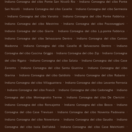
.
Indiano Consegna del cibo Ponte San Nicolò Rio
Indiano Consegna del cibo Ponte
.
.
San Nicolò
Indiano Consegna del cibo Caselle
Indiano Consegna del cibo Sarmeola
.
.
.
Indiano Consegna del cibo Varotto
Indiano Consegna del cibo Ponte Fabbrica
.
.
Indiano Consegna del cibo Mestrino
Indiano Consegna del cibo Pozzoveggiani
.
.
Indiano Consegna del cibo Giarre
Indiano Consegna del cibo L.p.ponte Fabbrica
.
Indiano Consegna del cibo Selvazzano Dentro
Indiano Consegna del cibo Canton
.
.
Madonna
Indiano Consegna del cibo Caselle di Selvazzano Dentro
Indiano
.
.
Consegna del cibo Cascina Griggio
Indiano Consegna del cibo Zip
Indiano Consegna
.
.
del cibo Rigato
Indiano Consegna del cibo Salata
Indiano Consegna del cibo Case
.
.
Zanotto
Indiano Consegna del cibo Santa Giustina
Indiano Consegna del cibo
.
.
.
Giarina
Indiano Consegna del cibo Galdiolo
Indiano Consegna del cibo Rubano
.
Indiano Consegna del cibo Villaguattera
Indiano Consegna del cibo Levante Ferrovia
.
.
.
Indiano Consegna del cibo Frascà
Indiano Consegna del cibo Cadoneghe
Indiano
.
.
Consegna del cibo Montegrotto Terme
Indiano Consegna del cibo De Clericini
.
.
Indiano Consegna del cibo Roncajette
Indiano Consegna del cibo Bosco
Indiano
.
.
Consegna del cibo Case Trevisan
Indiano Consegna del cibo Noventa Padovana
.
.
Indiano Consegna del cibo Noventana
Indiano Consegna del cibo Gaudio
Indiano
.
.
Consegna del cibo Isola Dell'abbà
Indiano Consegna del cibo Case Melchiotti