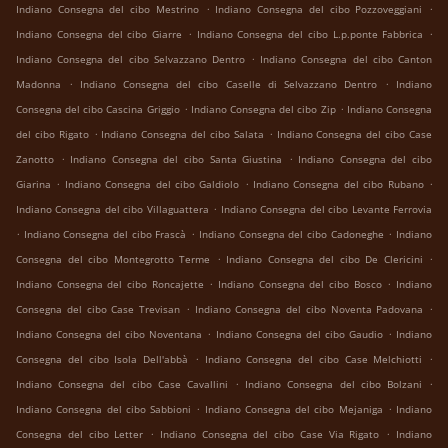
.
.
Indiano Consegna del cibo Mestrino
Indiano Consegna del cibo Pozzoveggiani
.
.
Indiano Consegna del cibo Giarre
Indiano Consegna del cibo L.p.ponte Fabbrica
.
Indiano Consegna del cibo Selvazzano Dentro
Indiano Consegna del cibo Canton
.
.
Madonna
Indiano Consegna del cibo Caselle di Selvazzano Dentro
Indiano
.
.
Consegna del cibo Cascina Griggio
Indiano Consegna del cibo Zip
Indiano Consegna
.
.
del cibo Rigato
Indiano Consegna del cibo Salata
Indiano Consegna del cibo Case
.
.
Zanotto
Indiano Consegna del cibo Santa Giustina
Indiano Consegna del cibo
.
.
.
Giarina
Indiano Consegna del cibo Galdiolo
Indiano Consegna del cibo Rubano
.
Indiano Consegna del cibo Villaguattera
Indiano Consegna del cibo Levante Ferrovia
.
.
.
Indiano Consegna del cibo Frascà
Indiano Consegna del cibo Cadoneghe
Indiano
.
.
Consegna del cibo Montegrotto Terme
Indiano Consegna del cibo De Clericini
.
.
Indiano Consegna del cibo Roncajette
Indiano Consegna del cibo Bosco
Indiano
.
.
Consegna del cibo Case Trevisan
Indiano Consegna del cibo Noventa Padovana
.
.
Indiano Consegna del cibo Noventana
Indiano Consegna del cibo Gaudio
Indiano
.
.
Consegna del cibo Isola Dell'abbà
Indiano Consegna del cibo Case Melchiotti
.
.
Indiano Consegna del cibo Case Cavallini
Indiano Consegna del cibo Bolzani
.
.
Indiano Consegna del cibo Sabbioni
Indiano Consegna del cibo Mejaniga
Indiano
.
.
Consegna del cibo Letter
Indiano Consegna del cibo Case Via Rigato
Indiano