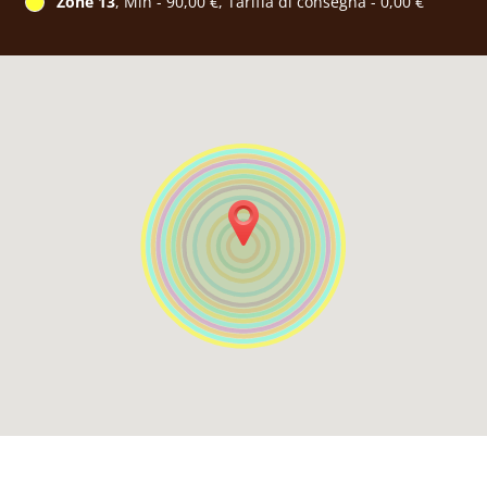
Zone 13
, Min - 90,00 €, Tariffa di consegna - 0,00 €