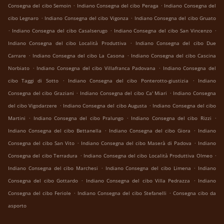
.
.
Consegna del cibo Semoin
Indiano Consegna del cibo Peraga
Indiano Consegna del
.
.
cibo Legnaro
Indiano Consegna del cibo Vigonza
Indiano Consegna del cibo Gruato
.
.
.
Indiano Consegna del cibo Casalserugo
Indiano Consegna del cibo San Vincenzo
.
Indiano Consegna del cibo Località Produttiva
Indiano Consegna del cibo Due
.
.
Carrare
Indiano Consegna del cibo La Casona
Indiano Consegna del cibo Cascina
.
.
Norbiato
Indiano Consegna del cibo Villafranca Padovana
Indiano Consegna del
.
.
cibo Taggi di Sotto
Indiano Consegna del cibo Ponterotto-giustizia
Indiano
.
.
Consegna del cibo Graziani
Indiano Consegna del cibo Ca' Miari
Indiano Consegna
.
.
del cibo Vigodarzere
Indiano Consegna del cibo Augusta
Indiano Consegna del cibo
.
.
.
Martini
Indiano Consegna del cibo Pralungo
Indiano Consegna del cibo Rizzi
.
.
Indiano Consegna del cibo Bettanella
Indiano Consegna del cibo Giora
Indiano
.
.
Consegna del cibo San Vito
Indiano Consegna del cibo Maserà di Padova
Indiano
.
.
Consegna del cibo Terradura
Indiano Consegna del cibo Località Produttiva Olmeo
.
.
Indiano Consegna del cibo Marchesi
Indiano Consegna del cibo Limena
Indiano
.
.
Consegna del cibo Gottardo
Indiano Consegna del cibo Villa Pedrazza
Indiano
.
.
Consegna del cibo Feriole
Indiano Consegna del cibo Stefanelli
Consegna cibo da
asporto