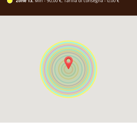
Zone 13
, Min - 90,00 €, Tariffa di consegna - 0,00 €