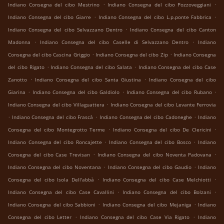
.
.
Indiano Consegna del cibo Mestrino
Indiano Consegna del cibo Pozzoveggiani
.
.
Indiano Consegna del cibo Giarre
Indiano Consegna del cibo L.p.ponte Fabbrica
.
Indiano Consegna del cibo Selvazzano Dentro
Indiano Consegna del cibo Canton
.
.
Madonna
Indiano Consegna del cibo Caselle di Selvazzano Dentro
Indiano
.
.
Consegna del cibo Cascina Griggio
Indiano Consegna del cibo Zip
Indiano Consegna
.
.
del cibo Rigato
Indiano Consegna del cibo Salata
Indiano Consegna del cibo Case
.
.
Zanotto
Indiano Consegna del cibo Santa Giustina
Indiano Consegna del cibo
.
.
.
Giarina
Indiano Consegna del cibo Galdiolo
Indiano Consegna del cibo Rubano
.
Indiano Consegna del cibo Villaguattera
Indiano Consegna del cibo Levante Ferrovia
.
.
.
Indiano Consegna del cibo Frascà
Indiano Consegna del cibo Cadoneghe
Indiano
.
.
Consegna del cibo Montegrotto Terme
Indiano Consegna del cibo De Clericini
.
.
Indiano Consegna del cibo Roncajette
Indiano Consegna del cibo Bosco
Indiano
.
.
Consegna del cibo Case Trevisan
Indiano Consegna del cibo Noventa Padovana
.
.
Indiano Consegna del cibo Noventana
Indiano Consegna del cibo Gaudio
Indiano
.
.
Consegna del cibo Isola Dell'abbà
Indiano Consegna del cibo Case Melchiotti
.
.
Indiano Consegna del cibo Case Cavallini
Indiano Consegna del cibo Bolzani
.
.
Indiano Consegna del cibo Sabbioni
Indiano Consegna del cibo Mejaniga
Indiano
.
.
Consegna del cibo Letter
Indiano Consegna del cibo Case Via Rigato
Indiano