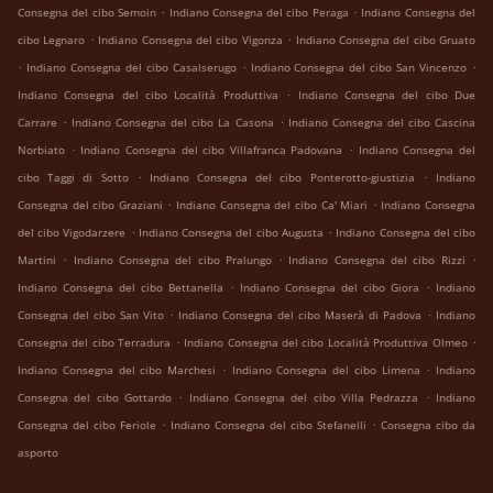
.
.
Consegna del cibo Semoin
Indiano Consegna del cibo Peraga
Indiano Consegna del
.
.
cibo Legnaro
Indiano Consegna del cibo Vigonza
Indiano Consegna del cibo Gruato
.
.
.
Indiano Consegna del cibo Casalserugo
Indiano Consegna del cibo San Vincenzo
.
Indiano Consegna del cibo Località Produttiva
Indiano Consegna del cibo Due
.
.
Carrare
Indiano Consegna del cibo La Casona
Indiano Consegna del cibo Cascina
.
.
Norbiato
Indiano Consegna del cibo Villafranca Padovana
Indiano Consegna del
.
.
cibo Taggi di Sotto
Indiano Consegna del cibo Ponterotto-giustizia
Indiano
.
.
Consegna del cibo Graziani
Indiano Consegna del cibo Ca' Miari
Indiano Consegna
.
.
del cibo Vigodarzere
Indiano Consegna del cibo Augusta
Indiano Consegna del cibo
.
.
.
Martini
Indiano Consegna del cibo Pralungo
Indiano Consegna del cibo Rizzi
.
.
Indiano Consegna del cibo Bettanella
Indiano Consegna del cibo Giora
Indiano
.
.
Consegna del cibo San Vito
Indiano Consegna del cibo Maserà di Padova
Indiano
.
.
Consegna del cibo Terradura
Indiano Consegna del cibo Località Produttiva Olmeo
.
.
Indiano Consegna del cibo Marchesi
Indiano Consegna del cibo Limena
Indiano
.
.
Consegna del cibo Gottardo
Indiano Consegna del cibo Villa Pedrazza
Indiano
.
.
Consegna del cibo Feriole
Indiano Consegna del cibo Stefanelli
Consegna cibo da
asporto