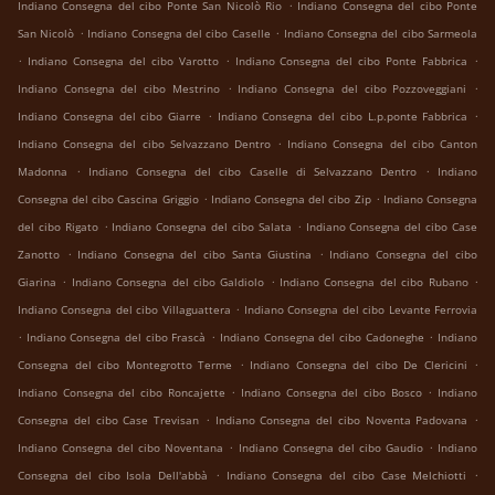
.
Indiano Consegna del cibo Ponte San Nicolò Rio
Indiano Consegna del cibo Ponte
.
.
San Nicolò
Indiano Consegna del cibo Caselle
Indiano Consegna del cibo Sarmeola
.
.
.
Indiano Consegna del cibo Varotto
Indiano Consegna del cibo Ponte Fabbrica
.
.
Indiano Consegna del cibo Mestrino
Indiano Consegna del cibo Pozzoveggiani
.
.
Indiano Consegna del cibo Giarre
Indiano Consegna del cibo L.p.ponte Fabbrica
.
Indiano Consegna del cibo Selvazzano Dentro
Indiano Consegna del cibo Canton
.
.
Madonna
Indiano Consegna del cibo Caselle di Selvazzano Dentro
Indiano
.
.
Consegna del cibo Cascina Griggio
Indiano Consegna del cibo Zip
Indiano Consegna
.
.
del cibo Rigato
Indiano Consegna del cibo Salata
Indiano Consegna del cibo Case
.
.
Zanotto
Indiano Consegna del cibo Santa Giustina
Indiano Consegna del cibo
.
.
.
Giarina
Indiano Consegna del cibo Galdiolo
Indiano Consegna del cibo Rubano
.
Indiano Consegna del cibo Villaguattera
Indiano Consegna del cibo Levante Ferrovia
.
.
.
Indiano Consegna del cibo Frascà
Indiano Consegna del cibo Cadoneghe
Indiano
.
.
Consegna del cibo Montegrotto Terme
Indiano Consegna del cibo De Clericini
.
.
Indiano Consegna del cibo Roncajette
Indiano Consegna del cibo Bosco
Indiano
.
.
Consegna del cibo Case Trevisan
Indiano Consegna del cibo Noventa Padovana
.
.
Indiano Consegna del cibo Noventana
Indiano Consegna del cibo Gaudio
Indiano
.
.
Consegna del cibo Isola Dell'abbà
Indiano Consegna del cibo Case Melchiotti