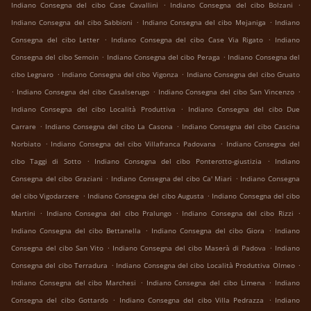
.
.
Indiano Consegna del cibo Case Cavallini
Indiano Consegna del cibo Bolzani
.
.
Indiano Consegna del cibo Sabbioni
Indiano Consegna del cibo Mejaniga
Indiano
.
.
Consegna del cibo Letter
Indiano Consegna del cibo Case Via Rigato
Indiano
.
.
Consegna del cibo Semoin
Indiano Consegna del cibo Peraga
Indiano Consegna del
.
.
cibo Legnaro
Indiano Consegna del cibo Vigonza
Indiano Consegna del cibo Gruato
.
.
.
Indiano Consegna del cibo Casalserugo
Indiano Consegna del cibo San Vincenzo
.
Indiano Consegna del cibo Località Produttiva
Indiano Consegna del cibo Due
.
.
Carrare
Indiano Consegna del cibo La Casona
Indiano Consegna del cibo Cascina
.
.
Norbiato
Indiano Consegna del cibo Villafranca Padovana
Indiano Consegna del
.
.
cibo Taggi di Sotto
Indiano Consegna del cibo Ponterotto-giustizia
Indiano
.
.
Consegna del cibo Graziani
Indiano Consegna del cibo Ca' Miari
Indiano Consegna
.
.
del cibo Vigodarzere
Indiano Consegna del cibo Augusta
Indiano Consegna del cibo
.
.
.
Martini
Indiano Consegna del cibo Pralungo
Indiano Consegna del cibo Rizzi
.
.
Indiano Consegna del cibo Bettanella
Indiano Consegna del cibo Giora
Indiano
.
.
Consegna del cibo San Vito
Indiano Consegna del cibo Maserà di Padova
Indiano
.
.
Consegna del cibo Terradura
Indiano Consegna del cibo Località Produttiva Olmeo
.
.
Indiano Consegna del cibo Marchesi
Indiano Consegna del cibo Limena
Indiano
.
.
Consegna del cibo Gottardo
Indiano Consegna del cibo Villa Pedrazza
Indiano