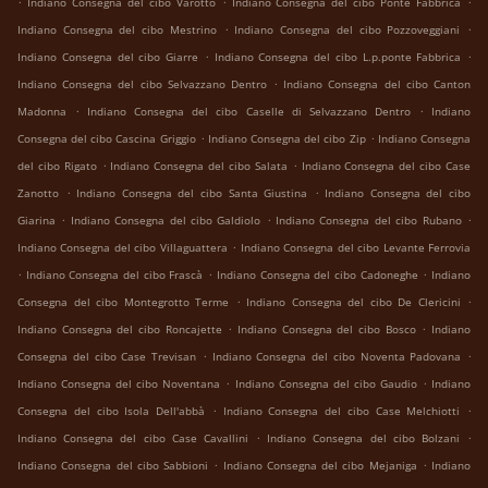
Indiano Consegna del cibo Varotto
Indiano Consegna del cibo Ponte Fabbrica
.
.
Indiano Consegna del cibo Mestrino
Indiano Consegna del cibo Pozzoveggiani
.
.
Indiano Consegna del cibo Giarre
Indiano Consegna del cibo L.p.ponte Fabbrica
.
Indiano Consegna del cibo Selvazzano Dentro
Indiano Consegna del cibo Canton
.
.
Madonna
Indiano Consegna del cibo Caselle di Selvazzano Dentro
Indiano
.
.
Consegna del cibo Cascina Griggio
Indiano Consegna del cibo Zip
Indiano Consegna
.
.
del cibo Rigato
Indiano Consegna del cibo Salata
Indiano Consegna del cibo Case
.
.
Zanotto
Indiano Consegna del cibo Santa Giustina
Indiano Consegna del cibo
.
.
.
Giarina
Indiano Consegna del cibo Galdiolo
Indiano Consegna del cibo Rubano
.
Indiano Consegna del cibo Villaguattera
Indiano Consegna del cibo Levante Ferrovia
.
.
.
Indiano Consegna del cibo Frascà
Indiano Consegna del cibo Cadoneghe
Indiano
.
.
Consegna del cibo Montegrotto Terme
Indiano Consegna del cibo De Clericini
.
.
Indiano Consegna del cibo Roncajette
Indiano Consegna del cibo Bosco
Indiano
.
.
Consegna del cibo Case Trevisan
Indiano Consegna del cibo Noventa Padovana
.
.
Indiano Consegna del cibo Noventana
Indiano Consegna del cibo Gaudio
Indiano
.
.
Consegna del cibo Isola Dell'abbà
Indiano Consegna del cibo Case Melchiotti
.
.
Indiano Consegna del cibo Case Cavallini
Indiano Consegna del cibo Bolzani
.
.
Indiano Consegna del cibo Sabbioni
Indiano Consegna del cibo Mejaniga
Indiano