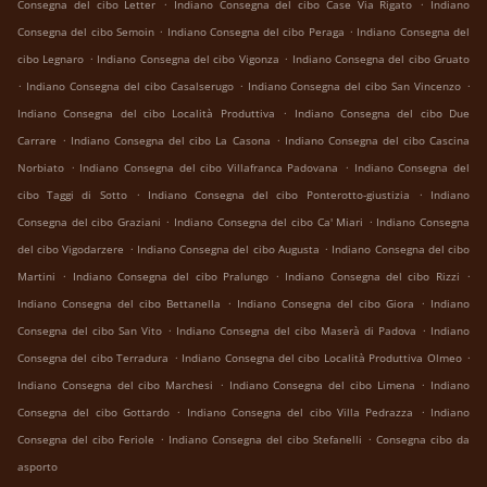
.
.
Consegna del cibo Letter
Indiano Consegna del cibo Case Via Rigato
Indiano
.
.
Consegna del cibo Semoin
Indiano Consegna del cibo Peraga
Indiano Consegna del
.
.
cibo Legnaro
Indiano Consegna del cibo Vigonza
Indiano Consegna del cibo Gruato
.
.
.
Indiano Consegna del cibo Casalserugo
Indiano Consegna del cibo San Vincenzo
.
Indiano Consegna del cibo Località Produttiva
Indiano Consegna del cibo Due
.
.
Carrare
Indiano Consegna del cibo La Casona
Indiano Consegna del cibo Cascina
.
.
Norbiato
Indiano Consegna del cibo Villafranca Padovana
Indiano Consegna del
.
.
cibo Taggi di Sotto
Indiano Consegna del cibo Ponterotto-giustizia
Indiano
.
.
Consegna del cibo Graziani
Indiano Consegna del cibo Ca' Miari
Indiano Consegna
.
.
del cibo Vigodarzere
Indiano Consegna del cibo Augusta
Indiano Consegna del cibo
.
.
.
Martini
Indiano Consegna del cibo Pralungo
Indiano Consegna del cibo Rizzi
.
.
Indiano Consegna del cibo Bettanella
Indiano Consegna del cibo Giora
Indiano
.
.
Consegna del cibo San Vito
Indiano Consegna del cibo Maserà di Padova
Indiano
.
.
Consegna del cibo Terradura
Indiano Consegna del cibo Località Produttiva Olmeo
.
.
Indiano Consegna del cibo Marchesi
Indiano Consegna del cibo Limena
Indiano
.
.
Consegna del cibo Gottardo
Indiano Consegna del cibo Villa Pedrazza
Indiano
.
.
Consegna del cibo Feriole
Indiano Consegna del cibo Stefanelli
Consegna cibo da
asporto