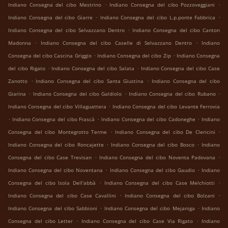
.
.
Indiano Consegna del cibo Mestrino
Indiano Consegna del cibo Pozzoveggiani
.
.
Indiano Consegna del cibo Giarre
Indiano Consegna del cibo L.p.ponte Fabbrica
.
Indiano Consegna del cibo Selvazzano Dentro
Indiano Consegna del cibo Canton
.
.
Madonna
Indiano Consegna del cibo Caselle di Selvazzano Dentro
Indiano
.
.
Consegna del cibo Cascina Griggio
Indiano Consegna del cibo Zip
Indiano Consegna
.
.
del cibo Rigato
Indiano Consegna del cibo Salata
Indiano Consegna del cibo Case
.
.
Zanotto
Indiano Consegna del cibo Santa Giustina
Indiano Consegna del cibo
.
.
.
Giarina
Indiano Consegna del cibo Galdiolo
Indiano Consegna del cibo Rubano
.
Indiano Consegna del cibo Villaguattera
Indiano Consegna del cibo Levante Ferrovia
.
.
.
Indiano Consegna del cibo Frascà
Indiano Consegna del cibo Cadoneghe
Indiano
.
.
Consegna del cibo Montegrotto Terme
Indiano Consegna del cibo De Clericini
.
.
Indiano Consegna del cibo Roncajette
Indiano Consegna del cibo Bosco
Indiano
.
.
Consegna del cibo Case Trevisan
Indiano Consegna del cibo Noventa Padovana
.
.
Indiano Consegna del cibo Noventana
Indiano Consegna del cibo Gaudio
Indiano
.
.
Consegna del cibo Isola Dell'abbà
Indiano Consegna del cibo Case Melchiotti
.
.
Indiano Consegna del cibo Case Cavallini
Indiano Consegna del cibo Bolzani
.
.
Indiano Consegna del cibo Sabbioni
Indiano Consegna del cibo Mejaniga
Indiano
.
.
Consegna del cibo Letter
Indiano Consegna del cibo Case Via Rigato
Indiano