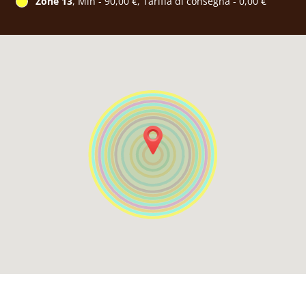
Zone 13
, Min - 90,00 €, Tariffa di consegna - 0,00 €