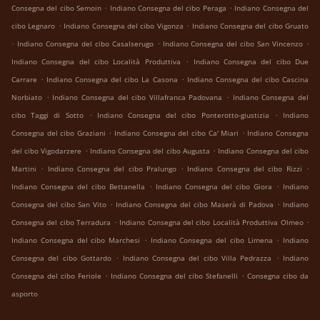
.
.
Consegna del cibo Semoin
Indiano Consegna del cibo Peraga
Indiano Consegna del
.
.
cibo Legnaro
Indiano Consegna del cibo Vigonza
Indiano Consegna del cibo Gruato
.
.
.
Indiano Consegna del cibo Casalserugo
Indiano Consegna del cibo San Vincenzo
.
Indiano Consegna del cibo Località Produttiva
Indiano Consegna del cibo Due
.
.
Carrare
Indiano Consegna del cibo La Casona
Indiano Consegna del cibo Cascina
.
.
Norbiato
Indiano Consegna del cibo Villafranca Padovana
Indiano Consegna del
.
.
cibo Taggi di Sotto
Indiano Consegna del cibo Ponterotto-giustizia
Indiano
.
.
Consegna del cibo Graziani
Indiano Consegna del cibo Ca' Miari
Indiano Consegna
.
.
del cibo Vigodarzere
Indiano Consegna del cibo Augusta
Indiano Consegna del cibo
.
.
.
Martini
Indiano Consegna del cibo Pralungo
Indiano Consegna del cibo Rizzi
.
.
Indiano Consegna del cibo Bettanella
Indiano Consegna del cibo Giora
Indiano
.
.
Consegna del cibo San Vito
Indiano Consegna del cibo Maserà di Padova
Indiano
.
.
Consegna del cibo Terradura
Indiano Consegna del cibo Località Produttiva Olmeo
.
.
Indiano Consegna del cibo Marchesi
Indiano Consegna del cibo Limena
Indiano
.
.
Consegna del cibo Gottardo
Indiano Consegna del cibo Villa Pedrazza
Indiano
.
.
Consegna del cibo Feriole
Indiano Consegna del cibo Stefanelli
Consegna cibo da
asporto